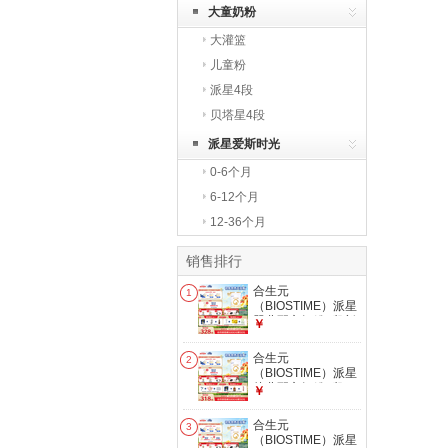
大童奶粉
大灌篮
儿童粉
派星4段
贝塔星4段
派星爱斯时光
0-6个月
6-12个月
12-36个月
销售排行
合生元
1
（BIOSTIME）派星
婴儿配方奶粉1段新
￥
版(0-6个月)800g1
罐 6重HMO+DHA
合生元
2
（BIOSTIME）派星
幼儿配方奶粉3段
￥
(12-36个月)800g1
罐【新旧随机发货】
合生元
3
（BIOSTIME）派星