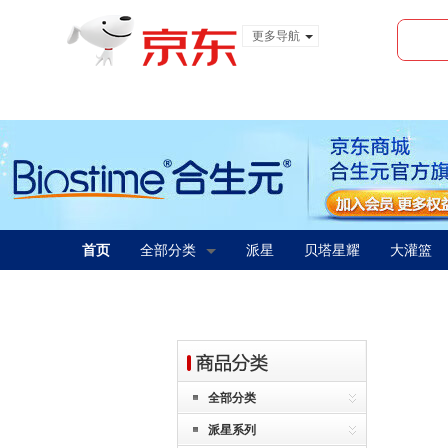
更多导航
服装城
食品
金融
首页
全部分类
派星
贝塔星耀
大灌篮
全部分类
派星系列