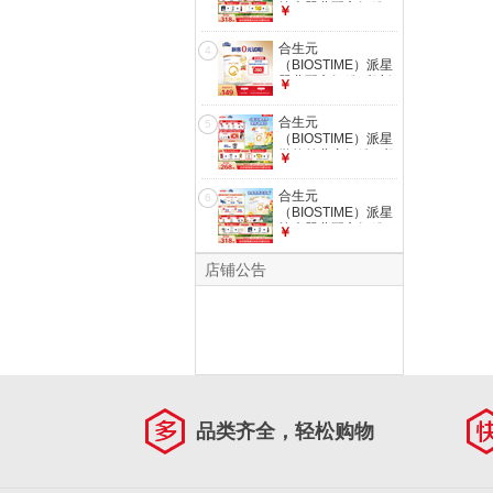
较大婴儿配方奶粉2
￥
段新版(6-12个
月)800g1罐 6重
合生元
4
HMO+DHA
（BIOSTIME）派星
婴儿配方奶粉1段新
￥
版(0-6个月)350g1
罐 6重HMO+DHA
合生元
5
（BIOSTIME）派星
学龄前儿童奶粉 4段
￥
(3岁或以上)800g*1
罐 自护力/高钙
合生元
6
（BIOSTIME）派星
较大婴儿配方奶粉2
￥
段新版(6-12个
月)800g6罐 6重
店铺公告
HMO+DHA
品类齐全，轻松购物