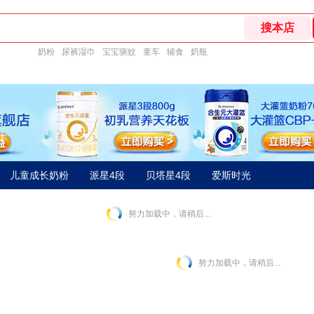
奶粉
尿裤湿巾
宝宝驱蚊
童车
辅食
奶瓶
儿童成长奶粉
派星4段
贝塔星4段
爱斯时光
努力加载中，请稍后...
努力加载中，请稍后...